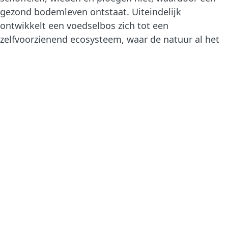
gezond bodemleven ontstaat. Uiteindelijk
ontwikkelt een voedselbos zich tot een
zelfvoorzienend ecosysteem, waar de natuur al het
werk doet. Een duurzaam en klimaatvriendelijk
alternatief voor de reguliere land- en akkerbouw!