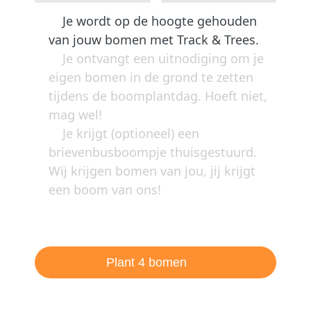
Je wordt op de hoogte gehouden
van jouw bomen met Track & Trees.
Je ontvangt een uitnodiging om je
eigen bomen in de grond te zetten
tijdens de boomplantdag. Hoeft niet,
mag wel!
Je krijgt (optioneel) een
brievenbusboompje thuisgestuurd.
Wij krijgen bomen van jou, jij krijgt
een boom van ons!
Plant 4 bomen