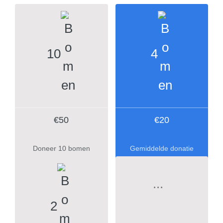
10
4
€50
€20
Doneer 10 bomen
Gemiddelde donatie
2