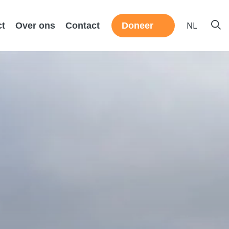
NL
ct
Over ons
Contact
Doneer