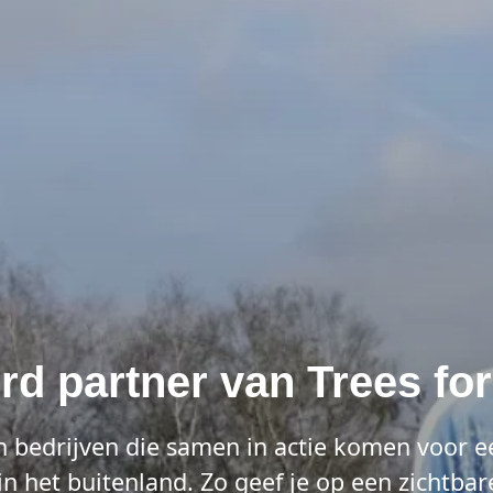
d partner van Trees for
an bedrijven die samen in actie komen voor e
 het buitenland. Zo geef je op een zichtbare