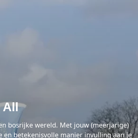
 All
en bosrijke wereld. Met jouw (meerjarige)
 en betekenisvolle manier invulling aan je