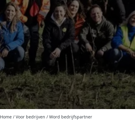
Home
/
Voor bedrijven
/
Word bedrijfspartner