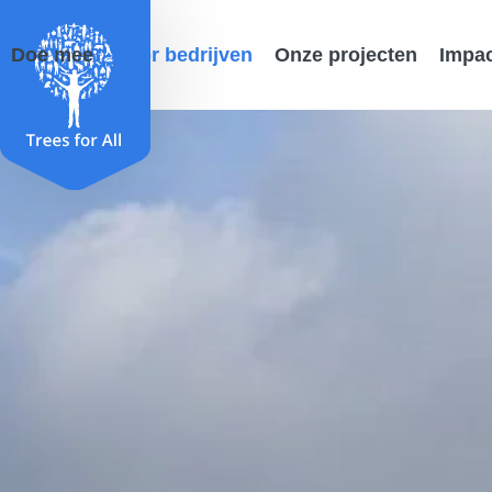
Doe mee
Voor bedrijven
Onze projecten
Impa