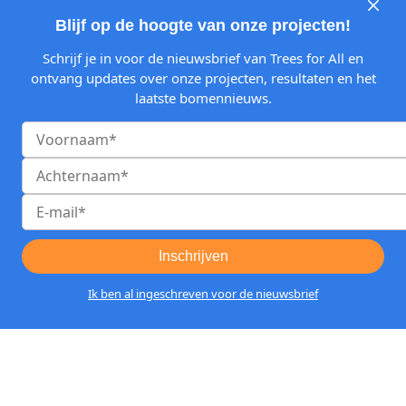
werkwijze
Blijf op de hoogte van onze projecten!
Schrijf je in voor de nieuwsbrief van Trees for All en
ontvang updates over onze projecten, resultaten en het
laatste bomennieuws.
Inschrijven
Ik ben al ingeschreven voor de nieuwsbrief
Hoe Trees for All de juiste boom op de
juiste plek plant