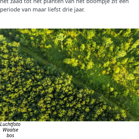
het zaad tot het planten van het boompje zit een
periode van maar liefst drie jaar.
Luchtfoto
Waalse
bos