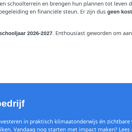
en schoolterrein en brengen hun plannen tot leven d
egeleiding en financiële steun. Er zijn dus
geen kos
. Enthousiast geworden om aan 
schooljaar 2026-2027
edrijf
nvesteren in praktisch klimaatonderwijs én zichtbare
iken. Vandaag nog starten met impact maken? Lees 