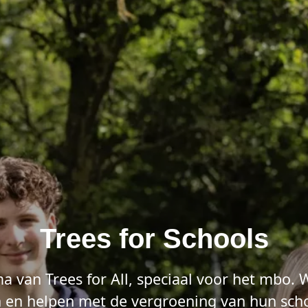
Trees for Schools
a van Trees for All, speciaal voor het mbo.
 en helpen met de vergroening van hun scho