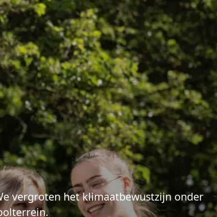
 We vergroten het klimaatbewustzijn onder
olterrein.