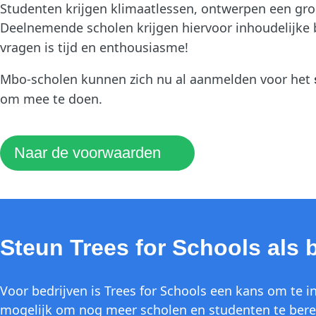
Studenten krijgen klimaatlessen, ontwerpen een gro
Deelnemende scholen krijgen hiervoor inhoudelijke b
vragen is tijd en enthousiasme!
Mbo-scholen kunnen zich nu al aanmelden voor het
om mee te doen.
Naar de voorwaarden
Steun Trees for Schools als b
Voor bedrijven is Trees for Schools een kans om te i
mogelijk om nog meer scholen en studenten te bere