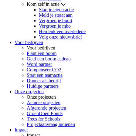
Kom zelf in actie
Start je eigen actie
Meld je straat aan
Vergroen je buurt
Vergroen je mbo
Herdenk een overledene
Volg onze nieuwsbrief
Voor bedrijven
Voor bedrijven
Plant een boom
Geef een boom cadeau
Word partner
Compenseer CO2
Start een teamactie
Doneer als bedrijf
Huidige partners
Onze projecten
Onze projecten
Actuele projecten
Afgeronde projecten
GroenDoen Fonds
Trees for Schools
Projectaanvraag indienen
Impact
Impact