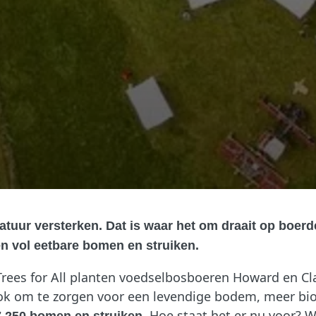
ur versterken. Dat is waar het om draait op boerder
en vol eetbare bomen en struiken.
 Trees for All planten voedselbosboeren Howard en 
ok om te zorgen voor een levendige bodem, meer biodi
. Hoe staat het er nu voor? W