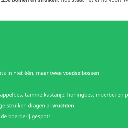
7.250 bomen en struiken
ats in niet één, maar twee voedselbossen
s appelbes, tamme kastanje, honingbes, moerbei en 
e struiken dragen al
vruchten
 de boerderij gespot!