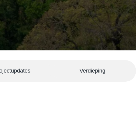
ojectupdates
Verdieping