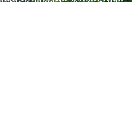
nemen voor hun omgeving. Zo werken we samen
aan een groene en gezonde wereld voor iedereen.
Wil jij dat ook? Bekijk dan de
mogelijkheden voor
bedrijven
.
Blijf op de hoogte van onze
projecten!
Schrijf je in voor de nieuwsbrief van Trees for All en