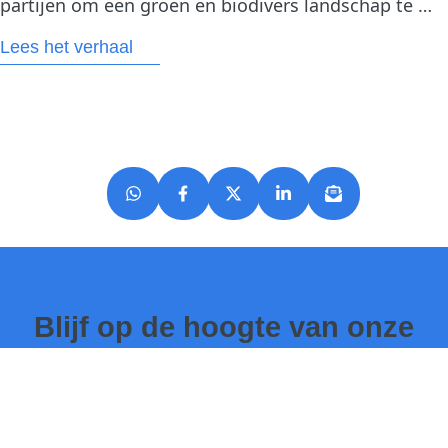
partijen om een groen en biodivers landschap te 
ontwikkelen in de Metropoolregio Amsterdam. Het 
Lees het verhaal
gaat om een gebied van maar liefst 25.000 hectare, 
rondom steden zoals Haarlem, Amsterdam en 
Purmerend. Trees for…
Blijf op de hoogte van onze
projecten!
Schrijf je in voor de nieuwsbrief van Trees for All en