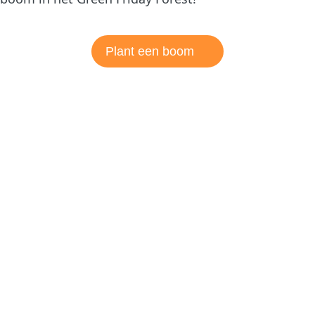
Plant een boom
Blijf op de hoogte van onze
projecten!
Schrijf je in voor de nieuwsbrief van Trees for All en
ontvang updates over onze projecten, resultaten en