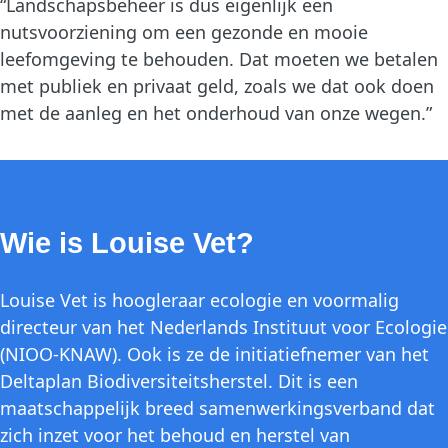
“Landschapsbeheer is dus eigenlijk een
nutsvoorziening om een gezonde en mooie
leefomgeving te behouden. Dat moeten we betalen
met publiek en privaat geld, zoals we dat ook doen
met de aanleg en het onderhoud van onze wegen.”
Wie is Louise Vet?
Louise Vet is hoogleraar ecologie en voormalig
directeur van het Nederlands Instituut voor Ecologie
(NIOO-KNAW). Ook is ze de initiatiefnemer van het
Deltaplan Biodiversiteitsherstel. Dit is een
maatschappelijk breed samenwerkingsverband dat
zich inzet voor het behoud en herstel van