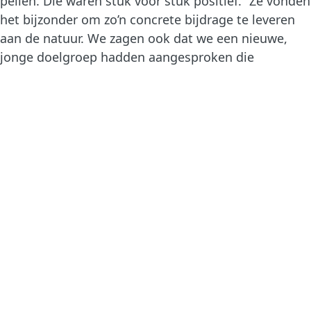
peilen. Die waren stuk voor stuk positief. “Ze vonden
het bijzonder om zo’n concrete bijdrage te leveren
aan de natuur. We zagen ook dat we een nieuwe,
jonge doelgroep hadden aangesproken die
duurzaamheid hoog op de agenda heeft.” Belangrijk,
want de jeugd heeft de toekomst.
Waar de acties eerdere jaren alleen plaatsvonden op
24 november zelf, creëert het team van Eva nu
bewust een langere aanloop naar Green Friday.
“Zo willen we zoveel mogelijk mensen bewustmaken
van de campagne en ze meenemen in de groene
keuzes die we maken. Dat is belangrijk, want
stoppen met kortingen in zo’n piekperiode vergt
best wat moed. We zijn toch een commercieel
bedrijf. Maar zoals je ziet, levert de actie ons dus
ook veel op. Bovendien gaat klimaatverandering ons