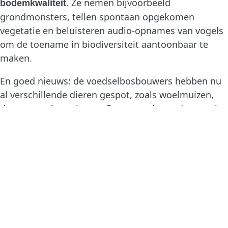
. Ze nemen bijvoorbeeld
bodemkwaliteit
grondmonsters, tellen spontaan opgekomen
vegetatie en beluisteren audio-opnames van vogels
om de toename in biodiversiteit aantoonbaar te
maken.
En goed nieuws: de voedselbosbouwers hebben nu
al verschillende dieren gespot, zoals woelmuizen,
dassen, reeën en hazen. De natuur komt dus nu al
tot leven!
Het voedselbos groeit en bloeit: Natuurlijk Berghof door
de jaren heen