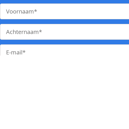
Inschrijven
Natuurlijk gaan wij zorgvuldig om met jouw persoonlijke gegevens. Wil je
weten hoe we dit doen? Bekijk onze
privacyverklaring
.