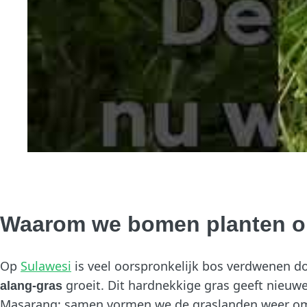
Waarom we bomen planten o
Op
Sulawesi
is veel oorspronkelijk bos verdwenen do
groeit. Dit hardnekkige gras geeft nieu
alang-gras
Masarang: samen vormen we de graslanden weer om