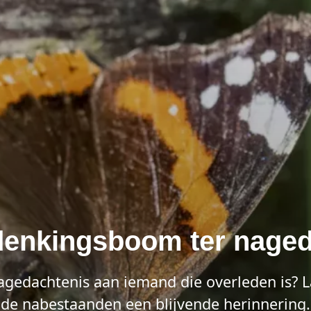
denkingsboom ter naged
 nagedachtenis aan iemand die overleden is? 
de nabestaanden een blijvende herinnering.