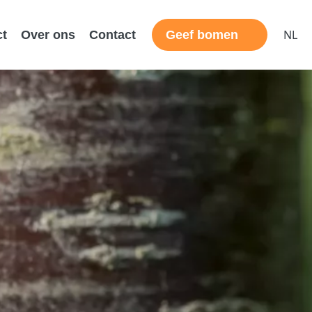
NL
ct
Over ons
Contact
Geef bomen