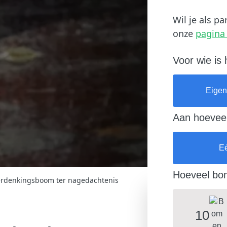
Wil je als p
onze
pagina 
Voor wie is
Eige
Aan hoeveel
E
Hoeveel bom
erdenkingsboom ter nagedachtenis
10