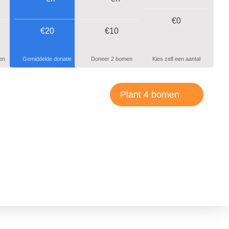
€
0
€20
€10
en
Gemiddelde donatie
Doneer 2 bomen
Kies zelf een aantal
Plant 4 bomen