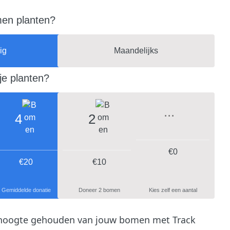
men planten?
ig
Maandelijks
je planten?
4
2
€
0
€20
€10
Gemiddelde donatie
Doneer 2 bomen
Kies zelf een aantal
 hoogte gehouden van jouw bomen met Track