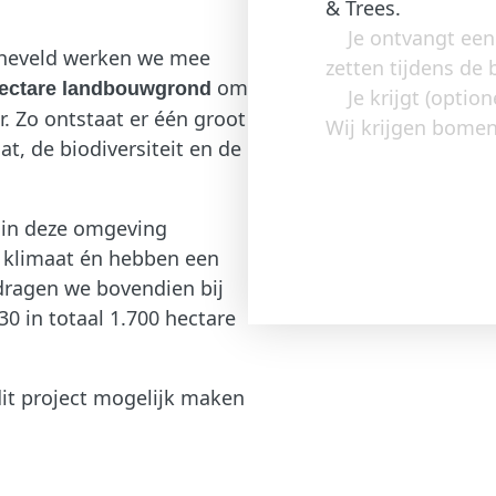
& Trees.
Je ontvangt een
cheveld werken we mee
zetten tijdens de
om
hectare landbouwgrond
Je krijgt (opti
. Zo ontstaat er één groot
Wij krijgen bomen 
, de biodiversiteit en de
 in deze omgeving
e klimaat én hebben een
dragen we bovendien bij
0 in totaal 1.700 hectare
dit project mogelijk maken