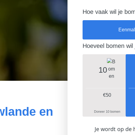
Hoe vaak wil je bo
Eenmal
Hoeveel bomen wil 
10
€50
wlande en
Doneer 10 bomen
Je wordt op de