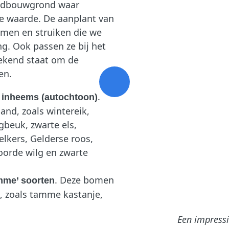
andbouwgrond waar
e waarde. De aanplant van
omen en struiken die we
g. Ook passen ze bij het
bekend staat om de
en.
n
.
inheems (autochtoon)
and, zoals wintereik,
gbeuk, zwarte els,
elkers, Gelderse roos,
oorde wilg en zwarte
. Deze bomen
mme’ soorten
, zoals tamme kastanje,
Een impress