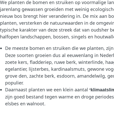
We planten de bomen en struiken op voormalige l
jarenlang gewassen groeiden met weinig ecologisch
nieuw bos brengt hier verandering in. De mix aan b
planten, versterken de natuurwaarden in de omgevin
typische karakter van deze streek dat van oudsher 
halfopen landschappen, bossen, singels en houtwall
De meeste bomen en struiken die we planten, zij
Deze soorten groeien dus al eeuwenlang in Nederl
zoete kers, fladderiep, ruwe berk, winterlinde, haa
egelantier, lijsterbes, kardinaalsmuts, gewone vog
grove den, zachte berk, esdoorn, amandelwilg, ge
populier.
Daarnaast planten we een klein aantal
‘klimaatsli
zijn goed bestand tegen warme en droge periodes
elsbes en walnoot.