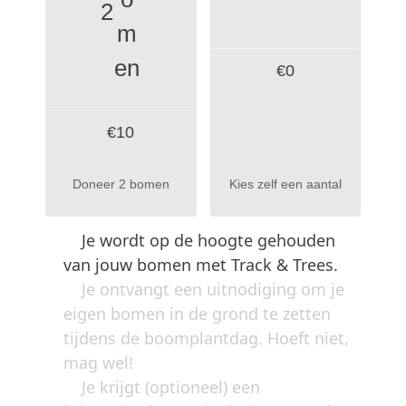
2
€
0
€10
Doneer 2 bomen
Kies zelf een aantal
Je wordt op de hoogte gehouden
van jouw bomen met Track & Trees.
Je ontvangt een uitnodiging om je
eigen bomen in de grond te zetten
tijdens de boomplantdag. Hoeft niet,
mag wel!
Je krijgt (optioneel) een