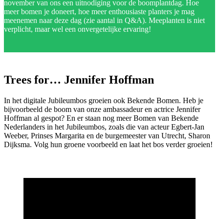
november van ons een uitnodiging voor de boomplantdag. Hoe
meer bomen je doneert, hoe meer enthousiaste planters je mag
meenemen naar deze dag (zie aantal in Q&A). Meeplanten is niet
verplicht, maar wel een onvergetelijke ervaring!
Trees for… Jennifer Hoffman
In het digitale Jubileumbos groeien ook Bekende Bomen. Heb je
bijvoorbeeld de boom van onze ambassadeur en actrice Jennifer
Hoffman al gespot? En er staan nog meer Bomen van Bekende
Nederlanders in het Jubileumbos, zoals die van acteur Egbert-Jan
Weeber, Prinses Margarita en de burgemeester van Utrecht, Sharon
Dijksma. Volg hun groene voorbeeld en laat het bos verder groeien!