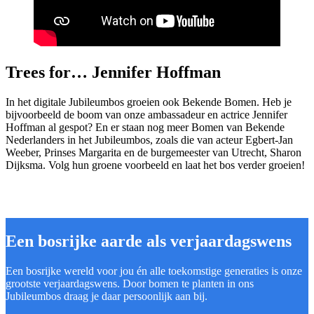
Trees for… Jennifer Hoffman
In het digitale Jubileumbos groeien ook Bekende Bomen. Heb je
bijvoorbeeld de boom van onze ambassadeur en actrice Jennifer
Hoffman al gespot? En er staan nog meer Bomen van Bekende
Nederlanders in het Jubileumbos, zoals die van acteur Egbert-Jan
Weeber, Prinses Margarita en de burgemeester van Utrecht, Sharon
Dijksma. Volg hun groene voorbeeld en laat het bos verder groeien!
Een bosrijke aarde als verjaardagswens
Een bosrijke wereld voor jou én alle toekomstige generaties is onze
grootste verjaardagswens. Door bomen te planten in ons
Jubileumbos draag je daar persoonlijk aan bij.