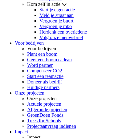
Kom zelf in actie
Start je eigen actie
Meld je straat aan
Vergroen je buurt
Vergroen je mbo
Herdenk een overledene
Volg onze nieuwsbrief
Voor bedrijven
Voor bedrijven
Plant een boom
Geef een boom cadeau
Word partner
Compenseer CO2
Start een teamactie
Doneer als bedrijf
Huidige partners
Onze projecten
Onze projecten
Actuele projecten
Afgeronde projecten
GroenDoen Fonds
Trees for Schools
Projectaanvraag indienen
Impact
Impact