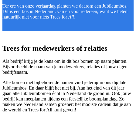
Ter ere van onze verjaardag planten we daarom een Jubileumbos.
Dit is een bos in Nederland, van en voor iedereen, want we heten
natuurlijk niet voor niets Trees for
All.
Trees for medewerkers of relaties
Als bedrijf krijg je de kans om in dit bos bomen op naam planten.
Bijvoorbeeld de naam van je medewerkers, relaties of jouw eigen
bedrijfsnaam.
Alle bomen met bijbehorende namen vind je terug in ons digitale
Jubileumbos. En daar blijft het niet bij. Aan het eind van dit jaar
gaan alle Jubileumbomen écht in Nederland de grond in. Ook jouw
bedrijf kan meeplanten tijdens een feestelijke boomplantdag. Zo
maken we Nederland samen groener: het mooiste cadeau dat je aan
de wereld en Trees for All kunt geven!