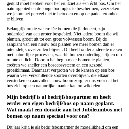
geduld moet hebben voor het eruitziet als een écht bos. Om het
natuurgebied en de jonge boompjes te beschermen, verzoeken
we je om het perceel niet te betreden en op de paden eromheen
te blijven.
Belangrijk om te weten: De bomen die jij doneert, zijn
onderdeel van een groter bosgebied. Niet iedere boom die wij
planten, groeit uit tot een grote volwassen boom. Bij de
aanplant van een nieuw bos planten we meer bomen dan er
uiteindelijk over zullen blijven. Dit heeft onder andere te maken
met natuurlijke processen, waarbij bomen onderling strijden om
ruimte en licht. Door in het begin meer bomen te planten,
creëren we sneller een bosecosysteem en een gezond
groeiklimaat. Daarnaast vergroten we de kansen op een bos
waarin veel verschillende soorten overblijven, die elkaar
versterken en aanvullen. Jouw boom zorgt er dus voor dat het
bos zich op een natuurlijke manier kan ontwikkelen.
Mijn bedrijf is al bedrijfsbospartner en heeft
eerder een eigen bedrijfsbos op naam geplant.
Wat maakt een donatie aan het Jubileumbos met
bomen op naam speciaal voor ons?
Dit jaar krijg je als bedrijfsbospartner de mogelijkheid om een