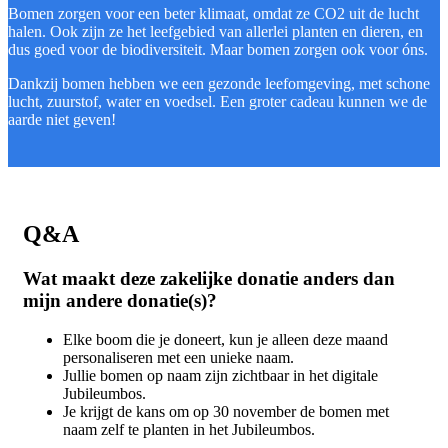
Bomen zorgen voor een beter klimaat, omdat ze CO2 uit de lucht
halen. Ook zijn ze het leefgebied van allerlei planten en dieren, en
dus goed voor de biodiversiteit. Maar bomen zorgen ook voor óns.
Dankzij bomen hebben we een gezonde leefomgeving, met schone
lucht, zuurstof, water en voedsel. Een groter cadeau kunnen we de
aarde niet geven!
Q&A
Wat maakt deze zakelijke donatie anders dan
mijn andere donatie(s)?
Elke boom die je doneert, kun je alleen deze maand
personaliseren met een unieke naam.
Jullie bomen op naam zijn zichtbaar in het digitale
Jubileumbos.
Je krijgt de kans om op 30 november de bomen met
naam zelf te planten in het Jubileumbos.