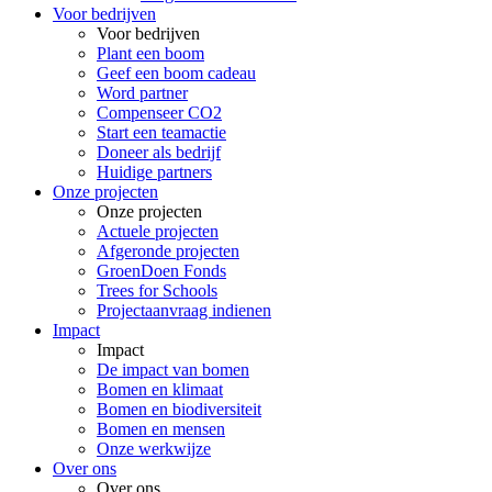
Voor bedrijven
Voor bedrijven
Plant een boom
Geef een boom cadeau
Word partner
Compenseer CO2
Start een teamactie
Doneer als bedrijf
Huidige partners
Onze projecten
Onze projecten
Actuele projecten
Afgeronde projecten
GroenDoen Fonds
Trees for Schools
Projectaanvraag indienen
Impact
Impact
De impact van bomen
Bomen en klimaat
Bomen en biodiversiteit
Bomen en mensen
Onze werkwijze
Over ons
Over ons