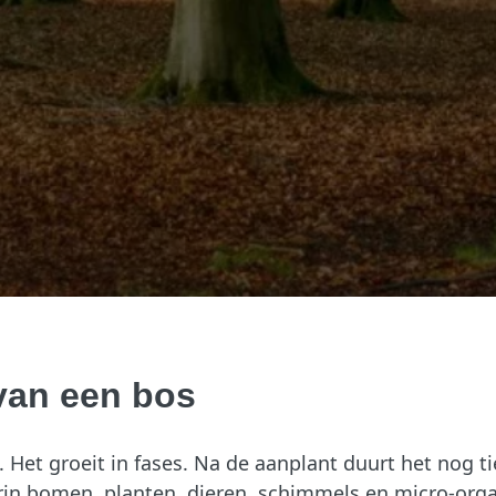
 van een bos
 Het groeit in fases. Na de aanplant duurt het nog t
aarin bomen, planten, dieren, schimmels en micro-or