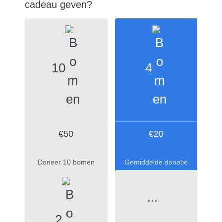
cadeau geven?
10
4
€50
€20
Doneer 10 bomen
Gemiddelde donatie
2