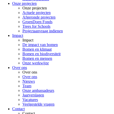
Onze projecten
Onze projecten
Actuele projecten
Afgeronde projecten
GroenDoen Fonds
Trees for Schools
Projectaanvraag indienen
Impact
Impact
De impact van bomen
Bomen en klimaat
Bomen en biodiversiteit
Bomen en mensen
Onze werkwijze
Over ons
Over ons
Over ons
Nieuws
Team
Onze ambassadeurs
Jaarverslagen
Vacatures
Veelgestelde vragen
Contact
Contact