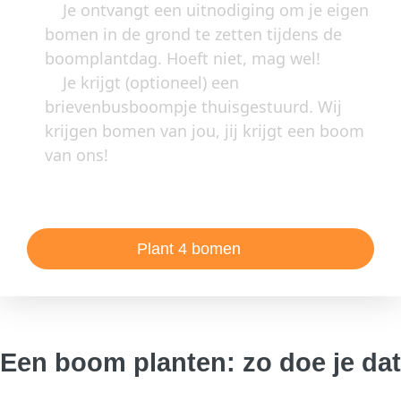
Je ontvangt een uitnodiging om je eigen
bomen in de grond te zetten tijdens de
boomplantdag. Hoeft niet, mag wel!
Je krijgt (optioneel) een
brievenbusboompje thuisgestuurd. Wij
krijgen bomen van jou, jij krijgt een boom
van ons!
Plant 4 bomen
Een boom planten: zo doe je dat