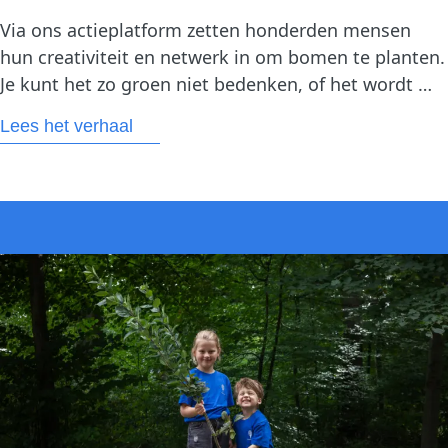
Via ons actieplatform zetten honderden mensen 
hun creativiteit en netwerk in om bomen te planten. 
Je kunt het zo groen niet bedenken, of het wordt 
georganiseerd. Van een sponsorloop tot een 
Lees het verhaal
statiegeldinzamelactie, en van stoepkrijten met 
school tot een duurzaam kraamcadeau. Hoe groot 
of klein de actie ook is,…