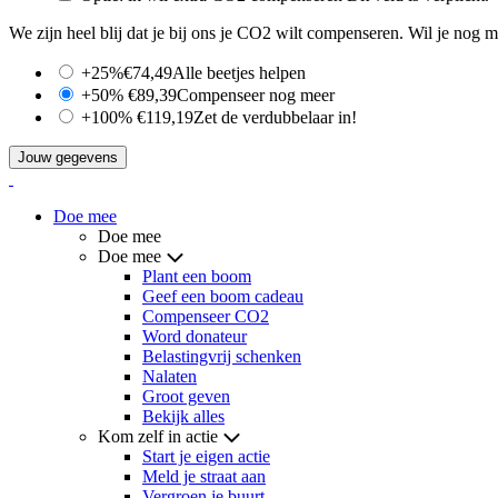
We zijn heel blij dat je bij ons je CO2 wilt compenseren. Wil je no
+25%
€74,49
Alle beetjes helpen
+50%
€89,39
Compenseer nog meer
+100%
€119,19
Zet de verdubbelaar in!
Jouw gegevens
Doe mee
Doe mee
Doe mee
Plant een boom
Geef een boom cadeau
Compenseer CO2
Word donateur
Belastingvrij schenken
Nalaten
Groot geven
Bekijk alles
Kom zelf in actie
Start je eigen actie
Meld je straat aan
Vergroen je buurt